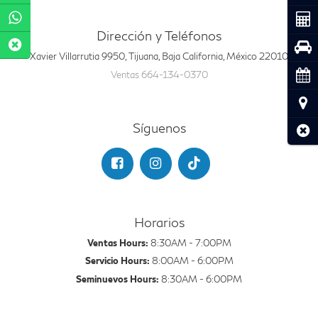
Coti
Dirección y Teléfonos
Pru
Xavier Villarrutia 9950, Tijuana, Baja California, México 22010
Cita
Ventas
664-134-0370
Ubic
Síguenos
Cerr
Horarios
Ventas Hours:
8:30AM - 7:00PM
Servicio Hours:
8:00AM - 6:00PM
Seminuevos Hours:
8:30AM - 6:00PM