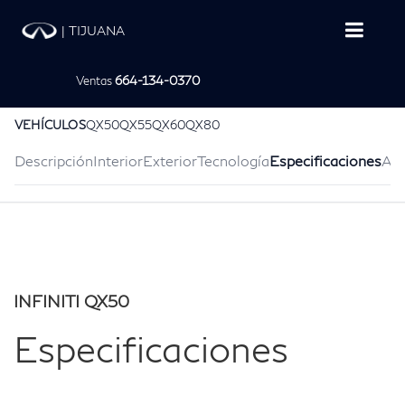
|
TIJUANA
Ventas
664-134-0370
VEHÍCULOS
QX50
QX55
QX60
QX80
Descripción
Interior
Exterior
Tecnología
Especificaciones
Acc
INFINITI QX50
Especificaciones