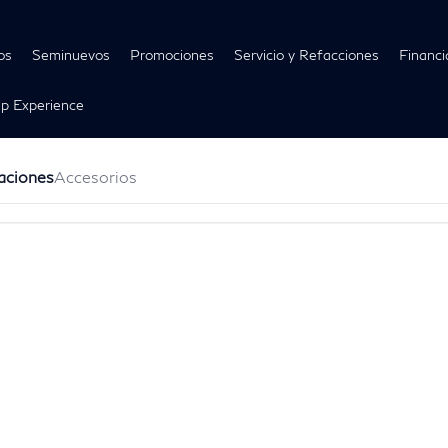
os
Seminuevos
Promociones
Servicio y Refacciones
Financi
p Experience
aciones
Accesorios