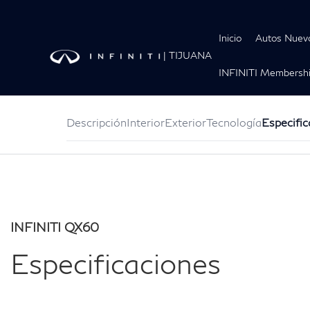
Inicio
Autos Nuev
|
TIJUANA
INFINITI Membershi
VEHÍCULOS
QX50
QX55
QX60
QX80
Descripción
Interior
Exterior
Tecnología
Especific
INFINITI QX60
Especificaciones