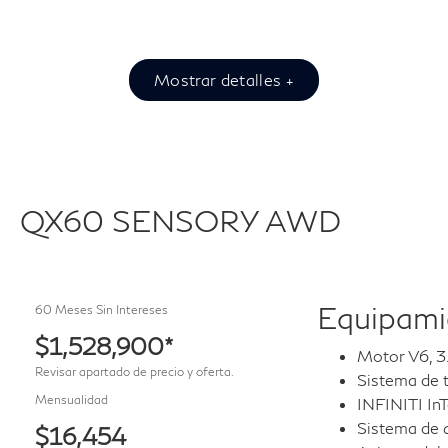
Mostrar detalles +
QX60 SENSORY AWD
Equipamie
60 Meses Sin Intereses
$1,528,900*
Motor V6, 3
Revisar apartado de precio y oferta.
Sistema de 
Mensualidad
INFINITI In
Sistema de 
$16,454