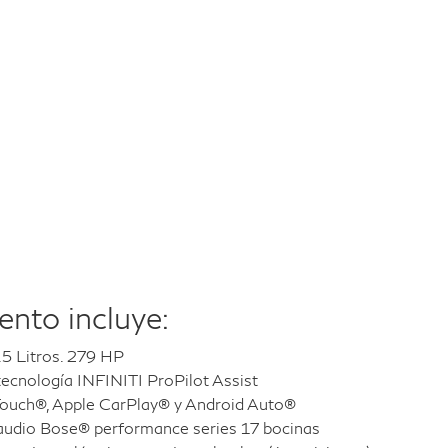
nto incluye:
.5 Litros. 279 HP
tecnología INFINITI ProPilot Assist
Touch®, Apple CarPlay® y Android Auto®
audio Bose® performance series 17 bocinas