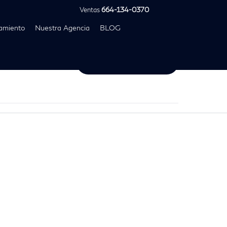
Ventas
664-134-0370
amiento
Nuestra Agencia
BLOG
Prueba de Manejo