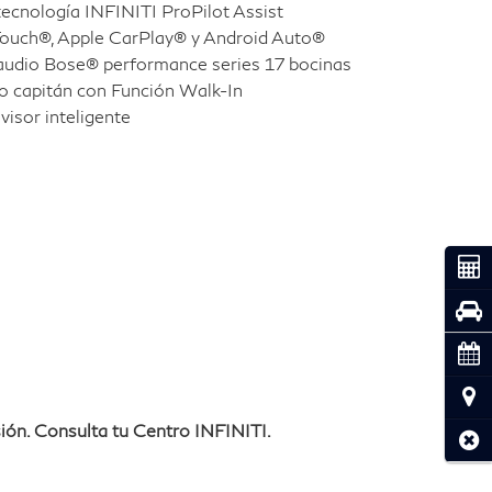
tecnología INFINITI ProPilot Assist
Touch®, Apple CarPlay® y Android Auto®
audio Bose® performance series 17 bocinas
po capitán con Función Walk-In
visor inteligente
Coti
Pru
Cita
Ubic
ión. Consulta tu Centro INFINITI.
Cerr