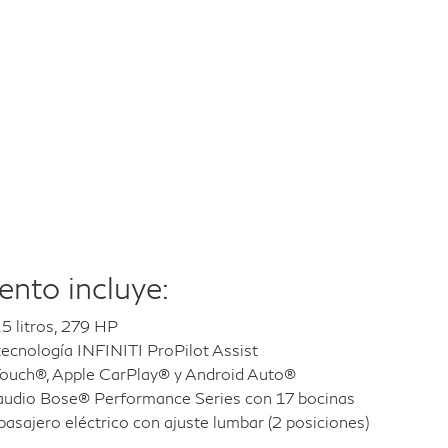
nto incluye:
5 litros, 279 HP
tecnología INFINITI ProPilot Assist
Touch®, Apple CarPlay® y Android Auto®
audio Bose® Performance Series con 17 bocinas
pasajero eléctrico con ajuste lumbar (2 posiciones)